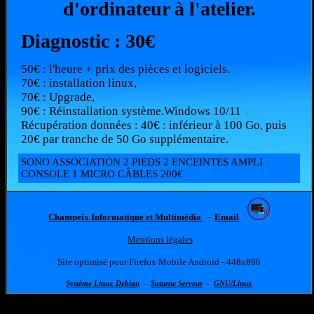
d'ordinateur à l'atelier.
Diagnostic : 30€
50€ : l'heure + prix des pièces et logiciels.
70€ : installation linux,
70€ : Upgrade,
90€ : Réinstallation système.Windows 10/11
Récupération données : 40€ : inférieur à 100 Go, puis
20€ par tranche de 50 Go supplémentaire.
SONO ASSOCIATION 2 PIEDS 2 ENCEINTES AMPLI
CONSOLE 1 MICRO CÂBLES 200€
Champeix Informatique et Multimédia
-
Email
Mentions légales
Site optimisé pour Firefox Mobile Android - 448x896
Système Linux Debian
-
Saturne Serveur
-
GNU/Linux